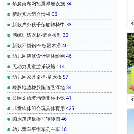
攀爬架爬网拓展攀岩设施
34
新款实木组合滑梯
96
新款户外秋千荡船转椅中
38
感统训练器材-蒙台梭利
30
新款不锈钢PE板塑木滑
40
幼儿园装修设计墙体绘画
46
无动力儿童游乐设施
114
幼儿园家具桌椅-童床收
57
橡胶地垫橡胶跑道悬浮地
34
公园文旅玻璃钢非标不锈
41
儿童软体组合玩具体育用
425
蹦床跷跷板摇马转转圈
46
幼儿童车平衡车公主车
18