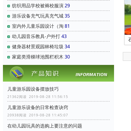
纺织用品学校被褥校服演
29
游乐设备充气玩具充气城
35
室内外儿童乐园设计（淘
81
幼儿园音乐教具-户外打
43
健身器材景观园林椅垃圾
34
家庭类滑梯球池围栏积木
30
儿童游乐园设备摆放技巧
21362阅读 2019-08-28 11:56:15
儿童游乐设备的日常检查诀窍
20938阅读 2019-08-28 11:45:07
在幼儿园玩具的选购上要注意的问题