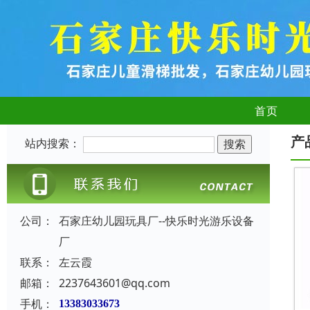
首页
产
站内搜索：
公司：
石家庄幼儿园玩具厂--快乐时光游乐设备
厂
联系：
左云霞
邮箱：
2237643601@qq.com
手机：
13383033673