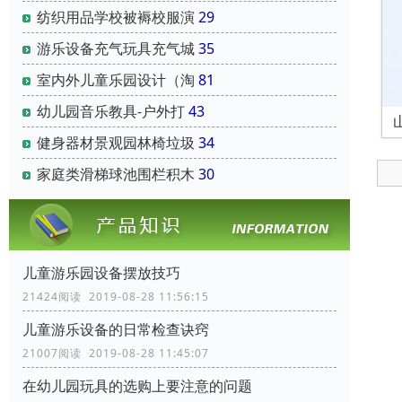
纺织用品学校被褥校服演
29
游乐设备充气玩具充气城
35
室内外儿童乐园设计（淘
81
幼儿园音乐教具-户外打
43
健身器材景观园林椅垃圾
34
家庭类滑梯球池围栏积木
30
儿童游乐园设备摆放技巧
21424阅读 2019-08-28 11:56:15
儿童游乐设备的日常检查诀窍
21007阅读 2019-08-28 11:45:07
在幼儿园玩具的选购上要注意的问题