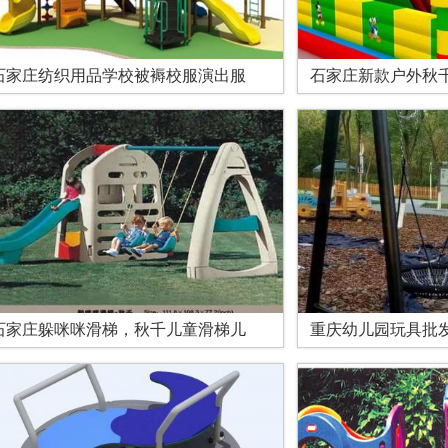
石家庄纺织用品学校被褥校服演出服
石家庄新款户外秋
石家庄躲咪咪滑梯，秋千儿童滑梯儿
重庆幼儿园玩具批