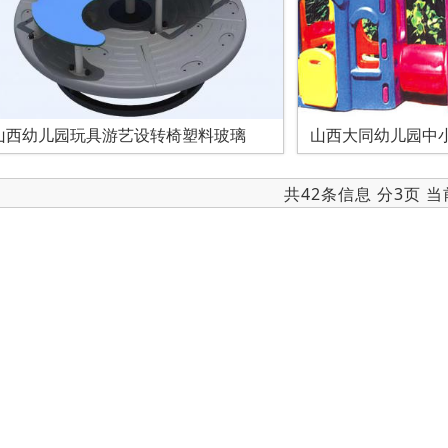
山西幼儿园玩具游艺设转椅塑料玻璃
山西大同幼儿园中小
共42条信息 分3页 