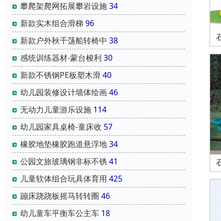
攀爬架爬网拓展攀岩设施
34
新款实木组合滑梯
96
新款户外秋千荡船转椅中
38
感统训练器材-蒙台梭利
30
新款不锈钢PE板塑木滑
40
幼儿园装修设计墙体绘画
46
无动力儿童游乐设施
114
幼儿园家具桌椅-童床收
57
橡胶地垫橡胶跑道悬浮地
34
公园文旅玻璃钢非标不锈
41
儿童软体组合玩具体育用
425
蹦床跷跷板摇马转转圈
46
幼儿童车平衡车公主车
18