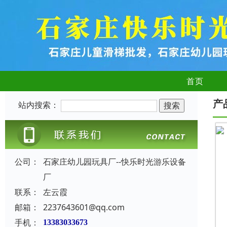
首页
产
站内搜索：
公司：
石家庄幼儿园玩具厂--快乐时光游乐设备
厂
联系：
左云霞
邮箱：
2237643601@qq.com
手机：
13383033673