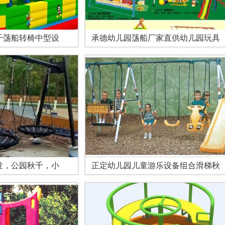
千荡船转椅中型设
承德幼儿园荡船厂家直供幼儿园玩具
发，公园秋千，小
正定幼儿园儿童游乐设备组合滑梯秋