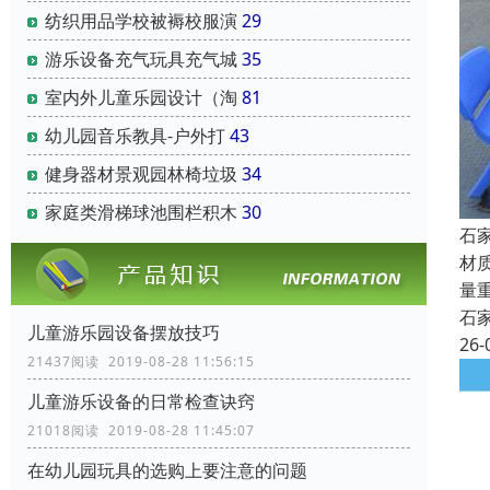
纺织用品学校被褥校服演
29
游乐设备充气玩具充气城
35
室内外儿童乐园设计（淘
81
幼儿园音乐教具-户外打
43
健身器材景观园林椅垃圾
34
家庭类滑梯球池围栏积木
30
石
材
量
石
儿童游乐园设备摆放技巧
26-
21437阅读 2019-08-28 11:56:15
儿童游乐设备的日常检查诀窍
21018阅读 2019-08-28 11:45:07
在幼儿园玩具的选购上要注意的问题