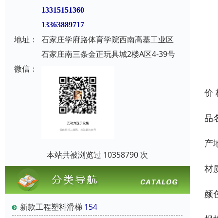
13315151360
13363889717
地址：
石家庄学府路体育学院西南高基工业区
石家庄南三条金正玩具城2楼A区4-39号
微信：
价
品
产
本站共被浏览过 10358790 次
材
颜
新款工程塑料滑梯
154