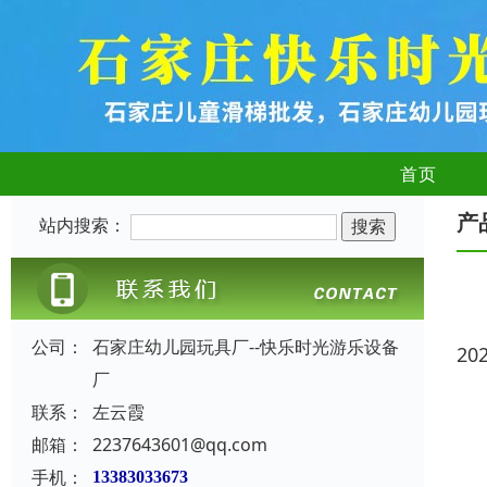
首页
产
站内搜索：
公司：
石家庄幼儿园玩具厂--快乐时光游乐设备
20
厂
联系：
左云霞
邮箱：
2237643601@qq.com
手机：
13383033673