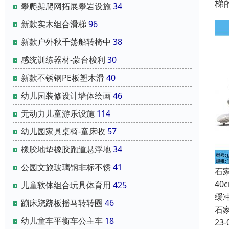
梯
攀爬架爬网拓展攀岩设施
34
新款实木组合滑梯
96
新款户外秋千荡船转椅中
38
感统训练器材-蒙台梭利
30
新款不锈钢PE板塑木滑
40
幼儿园装修设计墙体绘画
46
无动力儿童游乐设施
114
幼儿园家具桌椅-童床收
57
橡胶地垫橡胶跑道悬浮地
34
公园文旅玻璃钢非标不锈
41
石
4
儿童软体组合玩具体育用
425
缓
蹦床跷跷板摇马转转圈
46
石
幼儿童车平衡车公主车
18
23-