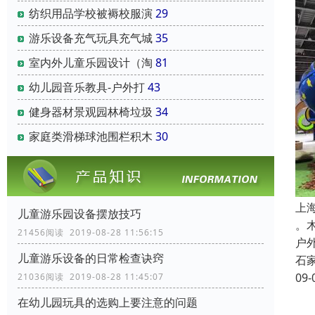
纺织用品学校被褥校服演
29
游乐设备充气玩具充气城
35
室内外儿童乐园设计（淘
81
幼儿园音乐教具-户外打
43
健身器材景观园林椅垃圾
34
家庭类滑梯球池围栏积木
30
上
儿童游乐园设备摆放技巧
。
21456阅读 2019-08-28 11:56:15
户
儿童游乐设备的日常检查诀窍
石
09-
21036阅读 2019-08-28 11:45:07
在幼儿园玩具的选购上要注意的问题