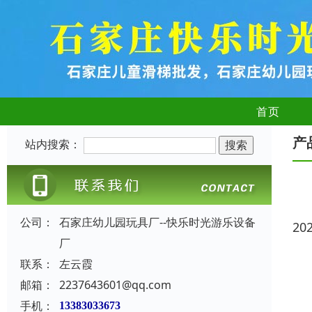
首页
产
站内搜索：
公司：
石家庄幼儿园玩具厂--快乐时光游乐设备
20
厂
联系：
左云霞
邮箱：
2237643601@qq.com
手机：
13383033673