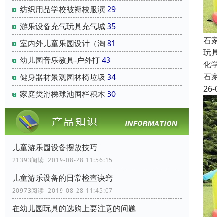
纺织用品学校被褥校服演
29
游乐设备充气玩具充气城
35
石
室内外儿童乐园设计（淘
81
玩
幼儿园音乐教具-户外打
43
化
石
健身器材景观园林椅垃圾
34
26-
家庭类滑梯球池围栏积木
30
儿童游乐园设备摆放技巧
21393阅读 2019-08-28 11:56:15
儿童游乐设备的日常检查诀窍
20973阅读 2019-08-28 11:45:07
在幼儿园玩具的选购上要注意的问题