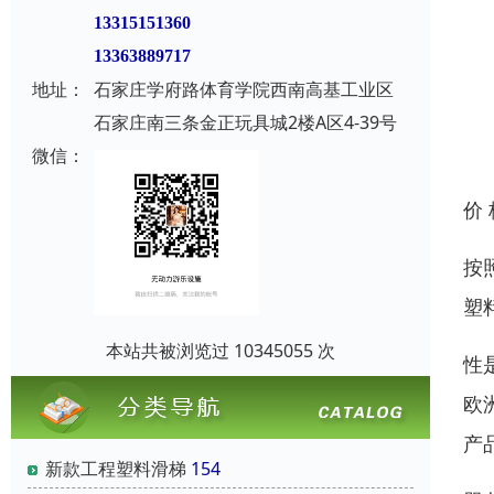
13315151360
13363889717
地址：
石家庄学府路体育学院西南高基工业区
石家庄南三条金正玩具城2楼A区4-39号
微信：
价
按
塑
本站共被浏览过 10345055 次
性
欧
产
新款工程塑料滑梯
154