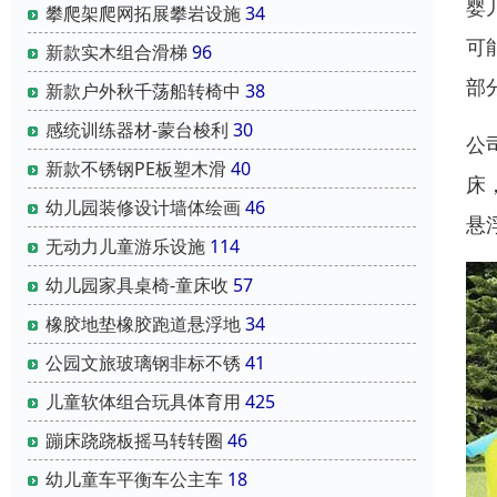
婴
攀爬架爬网拓展攀岩设施
34
可
新款实木组合滑梯
96
部
新款户外秋千荡船转椅中
38
感统训练器材-蒙台梭利
30
公
新款不锈钢PE板塑木滑
40
床
幼儿园装修设计墙体绘画
46
悬
无动力儿童游乐设施
114
幼儿园家具桌椅-童床收
57
橡胶地垫橡胶跑道悬浮地
34
公园文旅玻璃钢非标不锈
41
儿童软体组合玩具体育用
425
蹦床跷跷板摇马转转圈
46
幼儿童车平衡车公主车
18