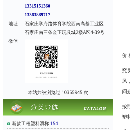
13315151360
13363889717
地址：
石家庄学府路体育学院西南高基工业区
石家庄南三条金正玩具城2楼A区4-39号
微信：
价
究
风
问
本站共被浏览过 10355945 次
按
塑
新款工程塑料滑梯
154