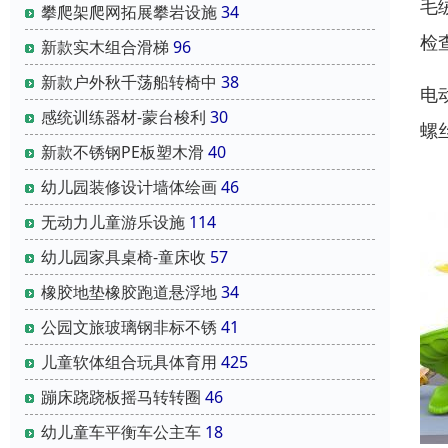
毛
攀爬架爬网拓展攀岩设施
34
检
新款实木组合滑梯
96
新款户外秋千荡船转椅中
38
电
感统训练器材-蒙台梭利
30
螺
新款不锈钢PE板塑木滑
40
幼儿园装修设计墙体绘画
46
无动力儿童游乐设施
114
幼儿园家具桌椅-童床收
57
橡胶地垫橡胶跑道悬浮地
34
公园文旅玻璃钢非标不锈
41
儿童软体组合玩具体育用
425
蹦床跷跷板摇马转转圈
46
幼儿童车平衡车公主车
18