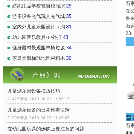
石
纺织用品学校被褥校服演
29
在
游乐设备充气玩具充气城
35
备
石
室内外儿童乐园设计（淘
81
23-
幼儿园音乐教具-户外打
43
健身器材景观园林椅垃圾
34
家庭类滑梯球池围栏积木
30
儿童游乐园设备摆放技巧
21427阅读 2019-08-28 11:56:15
儿童游乐设备的日常检查诀窍
21009阅读 2019-08-28 11:45:07
石
在幼儿园玩具的选购上要注意的问题
4