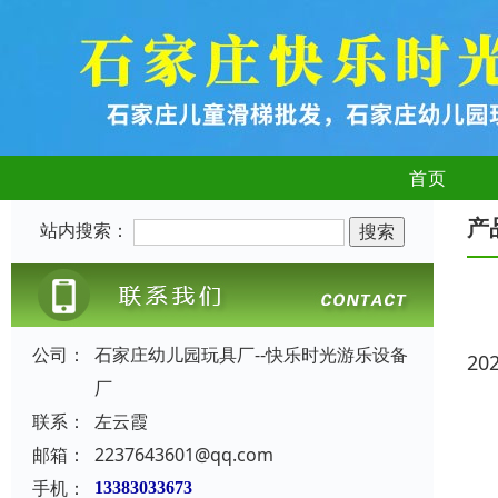
首页
产
站内搜索：
公司：
石家庄幼儿园玩具厂--快乐时光游乐设备
20
厂
联系：
左云霞
邮箱：
2237643601@qq.com
手机：
13383033673