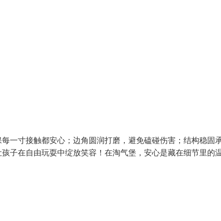
保每一寸接触都安心；边角圆润打磨，避免磕碰伤害；结构稳固
让孩子在自由玩耍中绽放笑容！在淘气堡，安心是藏在细节里的