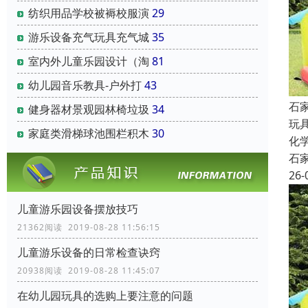
纺织用品学校被褥校服演
29
游乐设备充气玩具充气城
35
室内外儿童乐园设计（淘
81
幼儿园音乐教具-户外打
43
石
健身器材景观园林椅垃圾
34
玩
家庭类滑梯球池围栏积木
30
化
石
26-
儿童游乐园设备摆放技巧
21362阅读 2019-08-28 11:56:15
儿童游乐设备的日常检查诀窍
20938阅读 2019-08-28 11:45:07
在幼儿园玩具的选购上要注意的问题