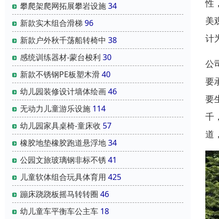
性
攀爬架爬网拓展攀岩设施
34
美
新款实木组合滑梯
96
计
新款户外秋千荡船转椅中
38
感统训练器材-蒙台梭利
30
公
新款不锈钢PE板塑木滑
40
要
幼儿园装修设计墙体绘画
46
要
无动力儿童游乐设施
114
千
幼儿园家具桌椅-童床收
57
道
橡胶地垫橡胶跑道悬浮地
34
公园文旅玻璃钢非标不锈
41
儿童软体组合玩具体育用
425
蹦床跷跷板摇马转转圈
46
幼儿童车平衡车公主车
18