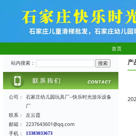
首页
产
站内搜索：
公司：
石家庄幼儿园玩具厂--快乐时光游乐设备
20
厂
联系：
左云霞
邮箱：
2237643601@qq.com
手机：
13383033673