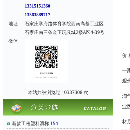
13315151360
13363889717
地址：
石家庄学府路体育学院西南高基工业区
石家庄南三条金正玩具城2楼A区4-39号
微信：
价
一
观
本站共被浏览过 10337308 次
淘
业
材
新款工程塑料滑梯
154