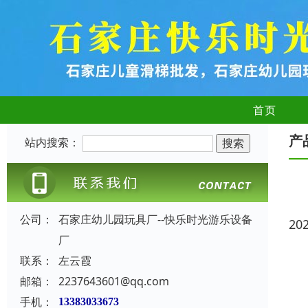
首页
产
站内搜索：
公司：
石家庄幼儿园玩具厂--快乐时光游乐设备
20
厂
联系：
左云霞
邮箱：
2237643601@qq.com
手机：
13383033673