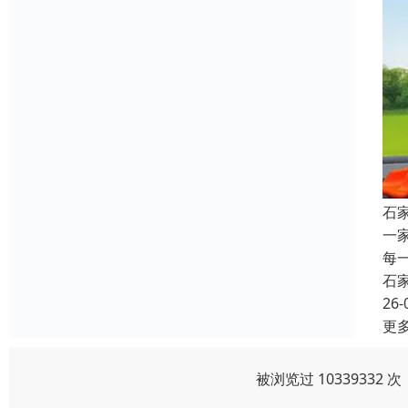
石
一
每
石
26-
更
被浏览过 1033933