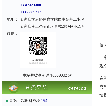
13315151360
13363889717
地址：
石家庄学府路体育学院西南高基工业区
石家庄南三条金正玩具城2楼A区4-39号
微信：
价
一
观
本站共被浏览过 10339332 次
在
充
情
新款工程塑料滑梯
154