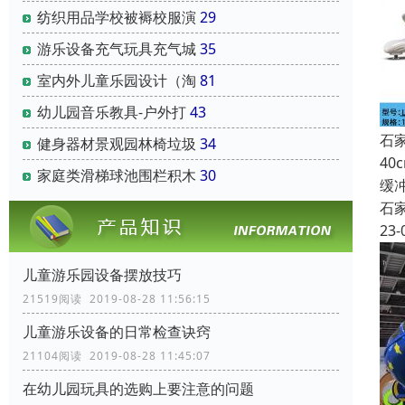
纺织用品学校被褥校服演
29
游乐设备充气玩具充气城
35
室内外儿童乐园设计（淘
81
幼儿园音乐教具-户外打
43
石
健身器材景观园林椅垃圾
34
4
家庭类滑梯球池围栏积木
30
缓
石
23-
儿童游乐园设备摆放技巧
21519阅读 2019-08-28 11:56:15
儿童游乐设备的日常检查诀窍
21104阅读 2019-08-28 11:45:07
在幼儿园玩具的选购上要注意的问题