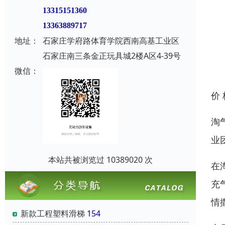
13315151360
13363889717
地址：
石家庄学府路体育学院西南高基工业区
石家庄南三条金正玩具城2楼A区4-39号
微信：
价
淘
业
本站共被浏览过 10389020 次
在
充
情
新款工程塑料滑梯
154