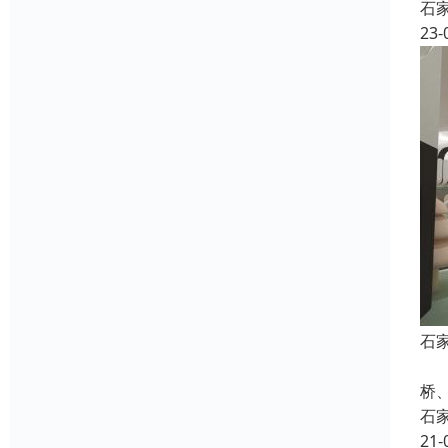
石
23-
石
1
桥
石
21-