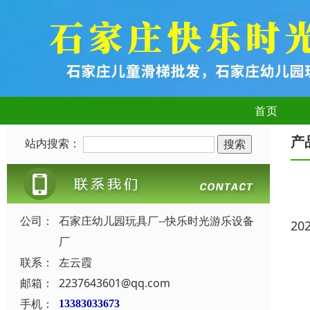
首页
产
站内搜索：
公司：
石家庄幼儿园玩具厂--快乐时光游乐设备
20
厂
联系：
左云霞
邮箱：
2237643601@qq.com
手机：
13383033673