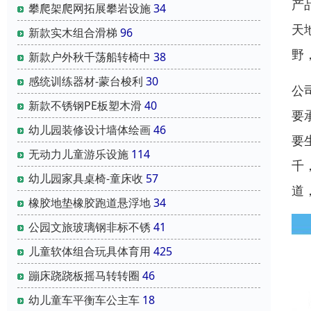
产
攀爬架爬网拓展攀岩设施
34
天
新款实木组合滑梯
96
野
新款户外秋千荡船转椅中
38
感统训练器材-蒙台梭利
30
公
新款不锈钢PE板塑木滑
40
要
幼儿园装修设计墙体绘画
46
要
无动力儿童游乐设施
114
千
幼儿园家具桌椅-童床收
57
道
橡胶地垫橡胶跑道悬浮地
34
公园文旅玻璃钢非标不锈
41
儿童软体组合玩具体育用
425
蹦床跷跷板摇马转转圈
46
幼儿童车平衡车公主车
18