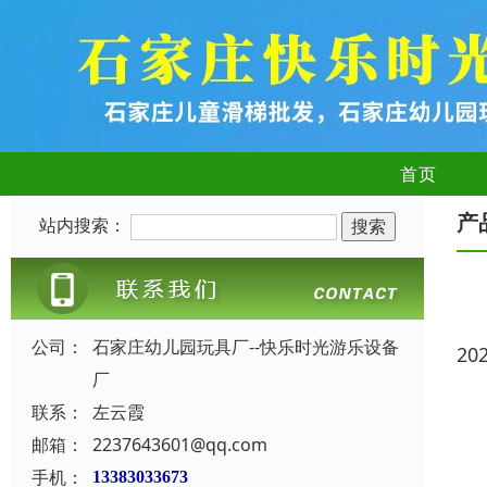
首页
产
站内搜索：
公司：
石家庄幼儿园玩具厂--快乐时光游乐设备
20
厂
联系：
左云霞
邮箱：
2237643601@qq.com
手机：
13383033673