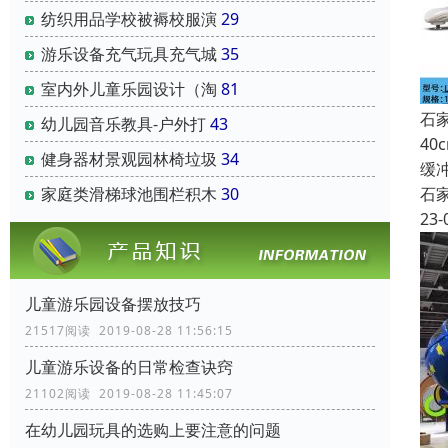
纺织用品学校被褥校服演
29
游乐设备充气玩具充气城
35
室内外儿童乐园设计（淘
81
石
幼儿园音乐教具-户外打
43
4
健身器材景观园林椅垃圾
34
缓
石
家庭类滑梯球池围栏积木
30
23-
儿童游乐园设备摆放技巧
21517阅读 2019-08-28 11:56:15
儿童游乐设备的日常检查诀窍
21102阅读 2019-08-28 11:45:07
在幼儿园玩具的选购上要注意的问题