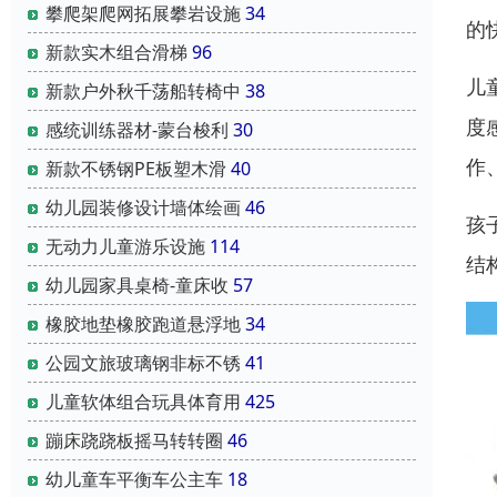
攀爬架爬网拓展攀岩设施
34
的
新款实木组合滑梯
96
儿
新款户外秋千荡船转椅中
38
度
感统训练器材-蒙台梭利
30
作
新款不锈钢PE板塑木滑
40
幼儿园装修设计墙体绘画
46
孩
无动力儿童游乐设施
114
结
幼儿园家具桌椅-童床收
57
橡胶地垫橡胶跑道悬浮地
34
公园文旅玻璃钢非标不锈
41
儿童软体组合玩具体育用
425
蹦床跷跷板摇马转转圈
46
幼儿童车平衡车公主车
18