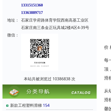
13315151360
13363889717
地址：
石家庄学府路体育学院西南高基工业区
石家庄南三条金正玩具城2楼A区4-39号
微信：
价
每
顶
滑
本站共被浏览过 10386838 次
从
滑
新款工程塑料滑梯
154
馨